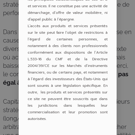
stratégies de Pergam dédié à la recherche de
et services. Il ne constitue pas une activité de
performance absolue.
démarchage, d’offre de valeur mobilière, ni
d’appel public à l’épargne.
L’accès aux produits et services présentés
Dans cette interview, il revient sur la remise en
sur le site peut faire l’objet de restrictions à
l’égard de certaines personnes, et
cause des modèles traditionnels de
notamment à des clients non professionnels
diversification depuis 2022, dans un contexte
conformément aux dispositions de l’Article
où actions et obligations peuvent désormais
L.533-16 du CMF et de la Directive
baisser simultanément. Pour Alexandre Ferci,
2004/39/CE sur les Marchés d’instruments
financiers, ou de certains pays, et notamment
le constat est clair :
« décorrélation n’est pas
à l’égard des investisseurs des États-Unis qui
égal à diversification »
.
sont soumis à une législation spécifique. En
outre, les produits et services présentés sur
ce site ne peuvent être souscrits que dans
Capital Absolute Return s’appuie sur plusieurs
les juridictions dans lesquelles leur
stratégies alternatives complémentaires
commercialisation et leur promotion sont
(long/short equity, suivi de tendance,
autorisées.
arbitrage de convertibles) afin de rechercher