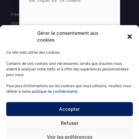
site, cliquez sur
‘J’ai compris’
.
n
k
e
FONDS
d
GESTION DE PORTEFEUILLE
i
Gérer le consentement aux
PRIVATE EQUITY
n
cookies
IMMOBILIER
J'AI COMPRIS
Ce site web utilise des cookies.
ACTUALITÉS
Certains de ces cookies sont nécessaires, tandis que d'autres nous
CONTACT
aident à analyser notre trafic et à offrir des expériences personnalisées
pour vous.
INFORMATIONS RÉGLEMENTAIRES
MENTIONS LÉGALES
Pour plus d'informations sur les cookies que nous utilisons, veuillez vous
référer à notre
politique de confidentialité
.
POLITIQUE DE CONFIDENTIALITÉ
ESPACE CLIENT
Accepter
Refuser
Voir les préférences