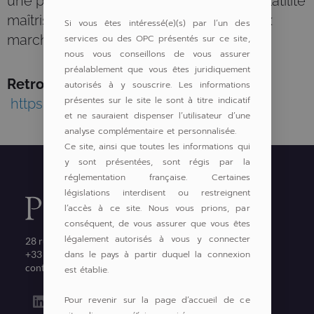
une performance régulière, avec une volatilité
maîtrisée et une dépendance réduite aux
Si vous êtes intéressé(e)(s) par l’un des
marchés traditionnels.
services ou des OPC présentés sur ce site,
nous vous conseillons de vous assurer
préalablement que vous êtes juridiquement
Retrouvez l’interview complète ici :
autorisés à y souscrire. Les informations
présentes sur le site le sont à titre indicatif
https://lnkd.in/eaZUMKUj
et ne sauraient dispenser l’utilisateur d’une
analyse complémentaire et personnalisée.
Ce site, ainsi que toutes les informations qui
y sont présentées, sont régis par la
réglementation française. Certaines
législations interdisent ou restreignent
l’accès à ce site. Nous vous prions, par
conséquent, de vous assurer que vous êtes
légalement autorisés à vous y connecter
28 rue Bayard 75008 PARIS
dans le pays à partir duquel la connexion
+33 1 53 57 72 00
contact@pergam.net
est établie.
L
Pour revenir sur la page d’accueil de ce
i