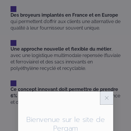
Des broyeurs implantés en France et en Europe
qui permettent d’offrir aux clients une alternative de
qualité à leur fournisseur souvent unique.
Une approche nouvelle et flexible du métier
,
avec une logistique multimodale repensée (fluviale
et ferroviaire) et des sacs innovants en
polyéthylène recyclé et recyclable.
Ce concept innovant doit permettre de prendre
6% à 8%
de parts de marché localement en France
et dans certains pays d’Europe
Bienvenue sur le site de
Pergam