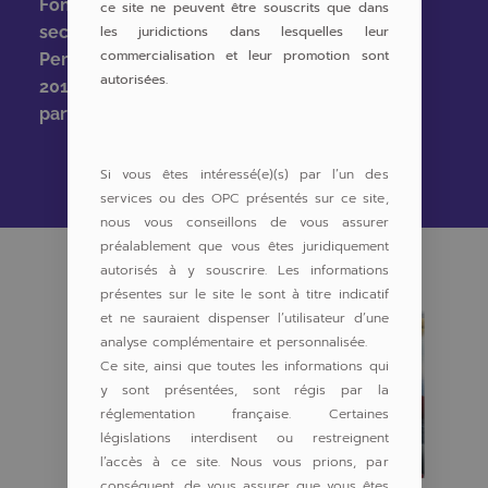
Fondé en 2015 par des spécialistes du
ce site ne peuvent être souscrits que dans
les juridictions dans lesquelles leur
secteur, Cem’In’Eu a été sponsorisé par
commercialisation et leur promotion sont
Pergam et Cem 21 dès son origine. Depuis
autorisées.
2018, Pergam a soutenu ce projet en
participant aux différentes levées de fonds.
Si vous êtes intéressé(e)(s) par l’un des
services ou des OPC présentés sur ce site,
nous vous conseillons de vous assurer
préalablement que vous êtes juridiquement
autorisés à y souscrire. Les informations
présentes sur le site le sont à titre indicatif
et ne sauraient dispenser l’utilisateur d’une
analyse complémentaire et personnalisée.
Ce site, ainsi que toutes les informations qui
y sont présentées, sont régis par la
réglementation française. Certaines
législations interdisent ou restreignent
l’accès à ce site. Nous vous prions, par
conséquent, de vous assurer que vous êtes