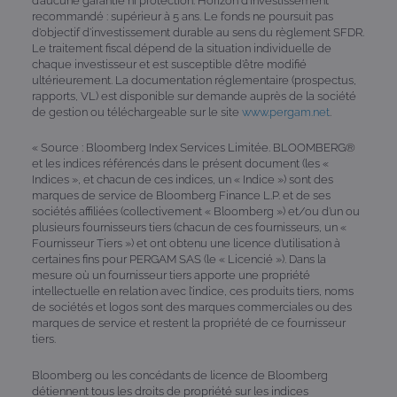
d’aucune garantie ni protection. Horizon d’investissement
recommandé : supérieur à 5 ans. Le fonds ne poursuit pas
d’objectif d’investissement durable au sens du règlement SFDR.
Le traitement fiscal dépend de la situation individuelle de
chaque investisseur et est susceptible d’être modifié
ultérieurement. La documentation réglementaire (prospectus,
rapports, VL) est disponible sur demande auprès de la société
de gestion ou téléchargeable sur le site
www.pergam.net
.
« Source : Bloomberg Index Services Limitée. BLOOMBERG®
et les indices référencés dans le présent document (les «
Indices », et chacun de ces indices, un « Indice ») sont des
marques de service de Bloomberg Finance L.P. et de ses
sociétés affiliées (collectivement « Bloomberg ») et/ou d’un ou
plusieurs fournisseurs tiers (chacun de ces fournisseurs, un «
Fournisseur Tiers ») et ont obtenu une licence d’utilisation à
certaines fins pour PERGAM SAS (le « Licencié »). Dans la
mesure où un fournisseur tiers apporte une propriété
intellectuelle en relation avec l’indice, ces produits tiers, noms
de sociétés et logos sont des marques commerciales ou des
marques de service et restent la propriété de ce fournisseur
tiers.
Bloomberg ou les concédants de licence de Bloomberg
détiennent tous les droits de propriété sur les indices