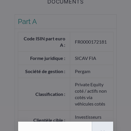
DOCUMENTS
Part A
Code ISIN part euro
FR0000172181
A :
Forme juridique :
SICAV FIA
Société de gestion :
Pergam
Private Equity
coté / actifs non
Classification :
cotés via
véhicules cotés
Investisseurs
Clientèle cible :
professionnels