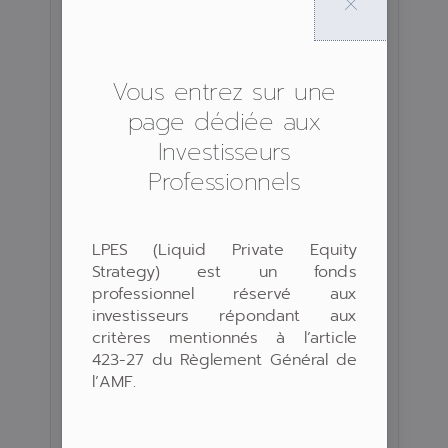
Dépositaire :
Oddo BHF
Valorisateur :
EFA
Vous entrez sur une
Profil de Risque :
1 2 3 4
5
6 7
page dédiée aux
Investisseurs
Durée de placement
5 ans
Professionnels
recommandée :
Devise de
EUR
référence :
LPES (Liquid Private Equity
Strategy) est un fonds
Valorisation :
Hebdomadaire
professionnel réservé aux
investisseurs répondant aux
Souscription/rachat
critères mentionnés à
l’article
Hebdomadaire
:
423-27 du Règlement Général de
l’AMF.
100 000 Euros
Minimum de
(30 000€ sous
souscription :
conditions)