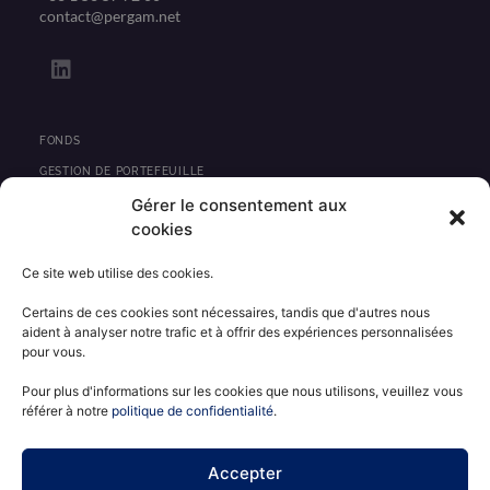
contact@pergam.net
L
i
n
k
e
FONDS
d
GESTION DE PORTEFEUILLE
i
Gérer le consentement aux
PRIVATE EQUITY
n
cookies
IMMOBILIER
Ce site web utilise des cookies.
ACTUALITÉS
Certains de ces cookies sont nécessaires, tandis que d'autres nous
CONTACT
aident à analyser notre trafic et à offrir des expériences personnalisées
pour vous.
INFORMATIONS RÉGLEMENTAIRES
MENTIONS LÉGALES
Pour plus d'informations sur les cookies que nous utilisons, veuillez vous
référer à notre
politique de confidentialité
.
POLITIQUE DE CONFIDENTIALITÉ
ESPACE CLIENT
Accepter