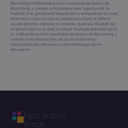
Bloomberg. Ni Bloomberg ni les concédants de licence de
Bloomberg, y compris un fournisseur tiers, n’approuvent ce
matériel, ni ne garantissent l’exactitude ou l’exhaustivité de toute
information contenue dans le présent document, ni n’offrent
aucune garantie, expresse ou implicite, quant aux résultats qui
en seront obtenus et, dans la mesure maximale autorisée par la
loi, ni Bloomberg ni les concédants de licence de Bloomberg, y
compris un fournisseur tiers, ne pourront être tenus
responsables des blessures ou des dommages qui en
découlent.»
Nos autres
fonds