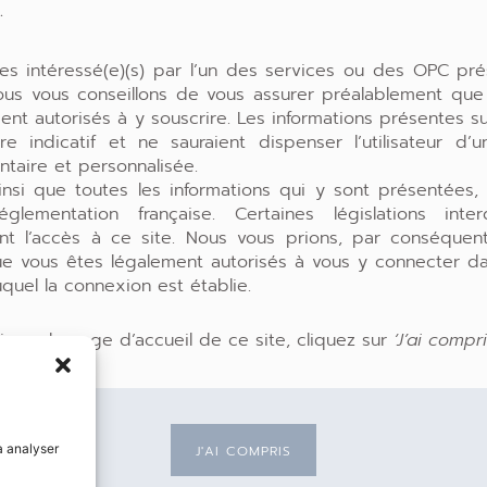
.
gam :
proposer des solutions d’investissement di
tes intéressé(e)(s) par l’un des services ou des OPC pré
nous vous conseillons de vous assurer préalablement que
ent autorisés à y souscrire. Les informations présentes sur
re indicatif et ne sauraient dispenser l’utilisateur d’
taire et personnalisée.
insi que toutes les informations qui y sont présentées,
glementation française. Certaines législations inte
ent l’accès à ce site. Nous vous prions, par conséquen
ue vous êtes légalement autorisés à vous y connecter da
uquel la connexion est établie.
ir sur la page d’accueil de ce site, cliquez sur
‘J’ai compri
ACTUALITÉS
 PORTEFEUILLE
CONTACT
ITY
INFORMATIONS RÉGLEMENTAIRES
MENTIONS LÉGALES
à analyser
J'AI COMPRIS
POLITIQUE DE CONFIDENTIALITÉ