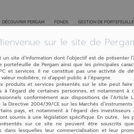
DÉCOUVRIR PERGAM
FONDS
GESTION DE PORTEFEUILL
Bienvenue sur le site de Perga
t un site d’information dont l’objectif est de présenter l’
 portefeuille de Pergam ainsi que les principales carac
C et services. Il ne constitue pas une activité de d
 valeur mobilière, ni d’appel public à l’épargne.
 vers l'avenir et le
x produits et services présentés sur le site peut faire
ons à l’égard de certaines personnes, et notamment à d
ssionnels conformément aux dispositions de l’Article L
 la Directive 2004/39/CE sur les Marchés d’instruments f
tains pays, et notamment à l’égard des investisseurs 
ont soumis à une législation spécifique. En outre, les 
ecteur du développement s’est exprimé devant l
présentés sur ce site ne peuvent être souscrits qu
ons dans lesquelles leur commercialisation et leur prom