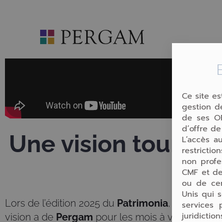
Aller
au
contenu
Ce site es
gestion de
de ses OP
d’offre de
Une vision tournée
L’accès au
restricti
non profe
CMF et de
ou de cer
Unis qui s
Lors de l’édition 2025 du
Patrimonia
, notre dir
services 
juridicti
vision a de
Pergam
pour les mois à venir.