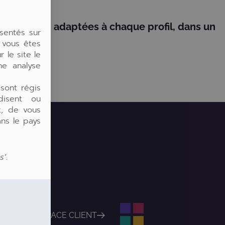
versifiées, adaptées à chaque profil, dans un
sentés sur
 vous êtes
 le site le
une analyse
 sont régis
rdisent ou
t, de vous
ns le pays
s’
.
ESPACE CLIENT