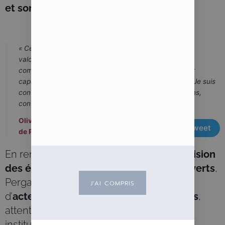
et son organisation opérationnelle
.
« Ces promotions internes illustrent notre politique de
valorisation des talents et de reconnaissance des
compétences. Alexandre et Nacime ont démontré leur
capacité à relever les défis et à porter nos ambitions. Je suis
convaincu qu'ils sauront, dans leurs nouvelles fonctions,
contribuer pleinement à notre développement »
,
Olivier Combastet, Président et Fondateur
Tweet
de Pergam
.
En renforçant la
gouvernance, la supervision
des équipes et la gestion des fonds ouverts
,
Pergam confirme son positionnement
J'AI COMPRIS
d’
acteur indépendant de gestion d’actifs
,
attentif aux exigences des investisseurs
institutionnels et professionnels.