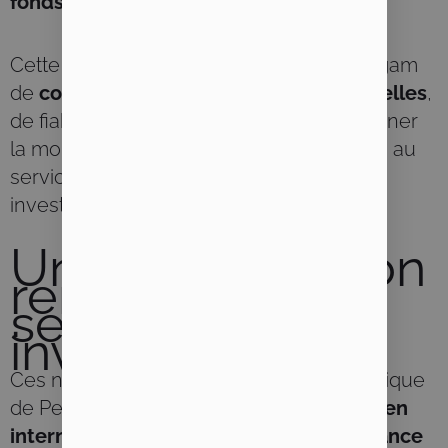
fonds
.
Cette évolution reflète la volonté de Pergam
de
consolider ses fonctions opérationnelles
,
de fiabiliser les processus et d’accompagner
la montée en compétences des équipes, au
service de la qualité de gestion pour les
investisseurs.
Une structuration
renforcée au
service des
investisseurs
Ces nominations s’inscrivent dans la politique
de Pergam visant à
valoriser les talents en
interne
, tout en consolidant sa
gouvernance