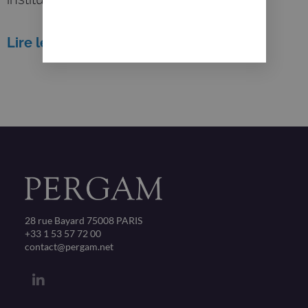
Lire le communiqué
28 rue Bayard 75008 PARIS
+33 1 53 57 72 00
contact@pergam.net
L
i
n