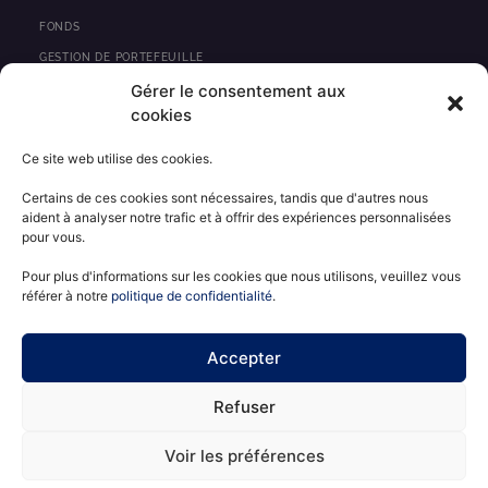
k
e
FONDS
d
GESTION DE PORTEFEUILLE
i
Gérer le consentement aux
PRIVATE EQUITY
n
cookies
IMMOBILIER
Ce site web utilise des cookies.
ACTUALITÉS
Certains de ces cookies sont nécessaires, tandis que d'autres nous
CONTACT
aident à analyser notre trafic et à offrir des expériences personnalisées
pour vous.
INFORMATIONS RÉGLEMENTAIRES
MENTIONS LÉGALES
Pour plus d'informations sur les cookies que nous utilisons, veuillez vous
référer à notre
politique de confidentialité
.
POLITIQUE DE CONFIDENTIALITÉ
ESPACE CLIENT
Accepter
Refuser
Voir les préférences
PERGAM © 2026 - TOUS DROITS RÉSERVÉS