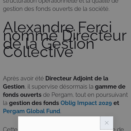
structuration opérationnelle et la qualité de
gestion des fonds ouverts de la société.
Alexandre Ferci
nommé Directeur
de la Gestion
Collective
Après avoir été
Directeur Adjoint de la
Gestion
, il supervise désormais la
gamme de
fonds ouverts
de Pergam, tout en poursuivant
la
gestion des fonds
Oblig Impact 2029
et
Pergam Global Fund
.
Cette nomination s’inscrit dans la stratégie de