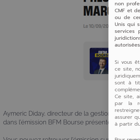
non profe
CMF et de
ou de cer
Unis qui s
services 
juridicti
autorisées
Si vous ê
ce site, 
juridiquem
sont à tit
complémen
Ce site, a
par la ré
restreign
Aymeric Diday, directeur de la gestion chez Per
assurer q
dans l’émission BFM Bourse présentée par Guil
à partir d
Pour reven
Vous pouvez retrouver l’émission sur
BFM :
Aym