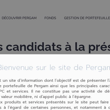
DÉCOUVRIR PERGAM
FONDS
GESTION DE PORTEFEUILL
 candidats à la pré
actera pas les marc
Bienvenue sur le site de Perga
t un site d’information dont l’objectif est de présenter l’
 portefeuille de Pergam ainsi que les principales carac
C et services. Il ne constitue pas une activité de d
 valeur mobilière, ni d’appel public à l’épargne.
x produits et services présentés sur le site peut faire
ons à l’égard de certaines personnes, et notamment à d