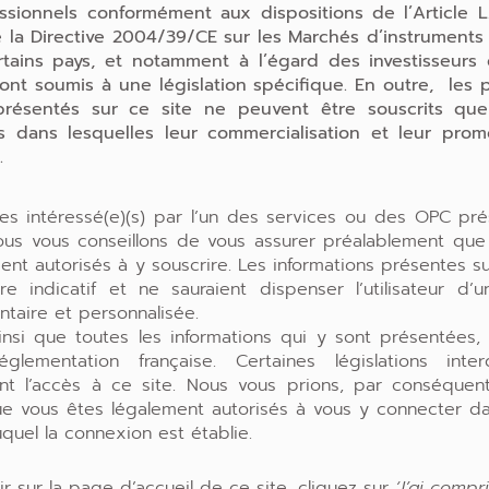
ssionnels conformément aux dispositions de l’Article L
 la Directive 2004/39/CE sur les Marchés d’instruments f
tains pays, et notamment à l’égard des investisseurs 
ont soumis à une législation spécifique. En outre, les 
présentés sur ce site ne peuvent être souscrits qu
ons dans lesquelles leur commercialisation et leur prom
.
tes intéressé(e)(s) par l’un des services ou des OPC pré
nous vous conseillons de vous assurer préalablement que
ent autorisés à y souscrire. Les informations présentes sur
re indicatif et ne sauraient dispenser l’utilisateur d’
taire et personnalisée.
insi que toutes les informations qui y sont présentées,
glementation française. Certaines législations inte
ent l’accès à ce site. Nous vous prions, par conséquen
gam, s’est penché sur l’indifférence des marchés 
ue vous êtes légalement autorisés à vous y connecter da
laume Sommerer. BFM Bourse est à voir ou écout
uquel la connexion est établie.
ir sur la page d’accueil de ce site, cliquez sur
‘J’ai compri
eric Diday : « Le débat des candidats à la présid