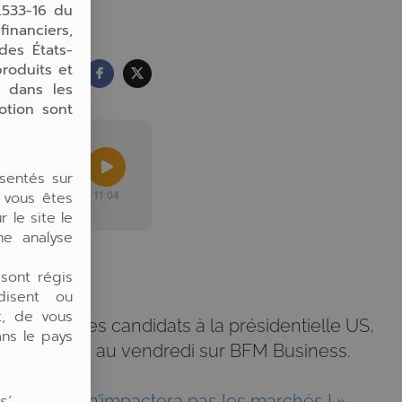
.533-16 du
inanciers,
des États-
produits et
e dans les
otion sont
sentés sur
 vous êtes
 le site le
une analyse
 sont régis
rdisent ou
t, de vous
au débat des candidats à la présidentielle US,
ns le pays
er du lundi au vendredi sur BFM Business.
s’
.
entielle US n’impactera pas les marchés ! »