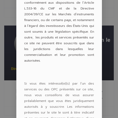
conformément aux dispositions de l’Article
L.533-16 du CMF et de la Directive
24 juillet 2025
16h50
2004/39/CE sur les Marchés d’instruments
financiers, ou de certains pays, et notamment
à l’égard des investisseurs des États-Unis qui
sont soumis à une législation spécifique. En
outre, les produits et services présentés sur
ce site ne peuvent être souscrits que dans
les juridictions dans lesquelles leur
commercialisation et leur promotion sont
autorisées.
Si vous êtes intéressé(e)(s) par l’un des
services ou des OPC présentés sur ce site,
BFM Business- Aymeric Diday : « Le
nous vous conseillons de vous assurer
Luxe Voit Enfin Le Bout Du Tunnel »
préalablement que vous êtes juridiquement
autorisés à y souscrire. Les informations
1 juillet 2025
15h43
présentes sur le site le sont à titre indicatif