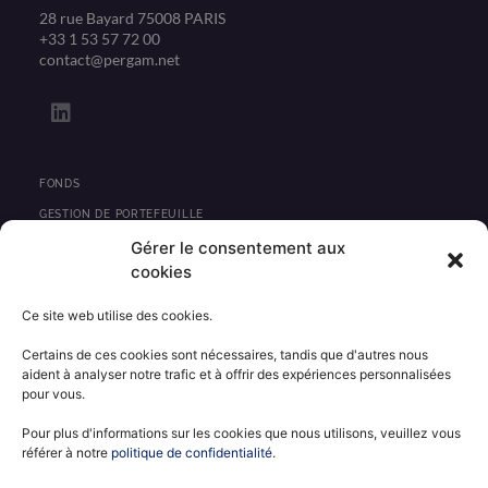
28 rue Bayard 75008 PARIS
+33 1 53 57 72 00
contact@pergam.net
L
i
n
k
e
FONDS
d
GESTION DE PORTEFEUILLE
i
Gérer le consentement aux
PRIVATE EQUITY
n
cookies
IMMOBILIER
Ce site web utilise des cookies.
ACTUALITÉS
Certains de ces cookies sont nécessaires, tandis que d'autres nous
CONTACT
aident à analyser notre trafic et à offrir des expériences personnalisées
pour vous.
INFORMATIONS RÉGLEMENTAIRES
MENTIONS LÉGALES
Pour plus d'informations sur les cookies que nous utilisons, veuillez vous
référer à notre
politique de confidentialité
.
POLITIQUE DE CONFIDENTIALITÉ