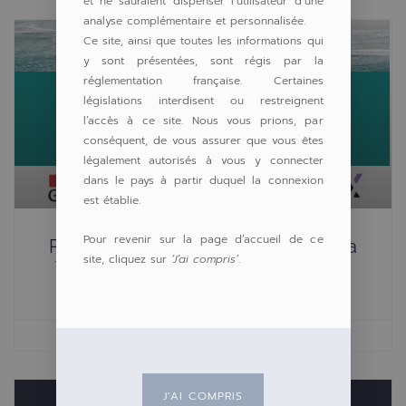
et ne sauraient dispenser l’utilisateur d’une
analyse complémentaire et personnalisée.
Ce site, ainsi que toutes les informations qui
y sont présentées, sont régis par la
réglementation française. Certaines
législations interdisent ou restreignent
l’accès à ce site. Nous vous prions, par
conséquent, de vous assurer que vous êtes
légalement autorisés à vous y connecter
dans le pays à partir duquel la connexion
est établie.
Pour revenir sur la page d’accueil de ce
Private Equity Liquide : Retour Sur La
site, cliquez sur
‘J’ai compris’
.
Table Ronde Pergam Avec Partners
Group Et Apax
18 juin 2025
16h19
J'AI COMPRIS