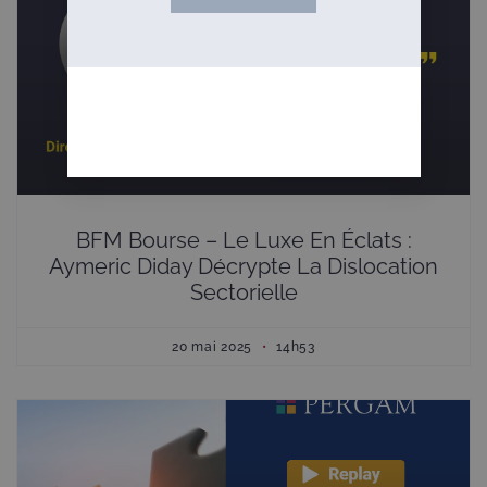
BFM Bourse – Le Luxe En Éclats :
Aymeric Diday Décrypte La Dislocation
Sectorielle
20 mai 2025
14h53