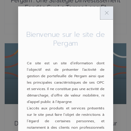
Pergam : Une Stratégie D’investissement
Fondée Sur Le Temps Long Et
L’alignement D’intérêts
8 septembre 2025
15h02
Bienvenue sur le site de
Pergam
Ce site est un site d’information dont
l’objectif est de présenter l’activité de
gestion de portefeuille de Pergam ainsi que
les principales caractéristiques de ses OPC
et services. Il ne constitue pas une activité de
démarchage, d’offre de valeur mobilière, ni
d’appel public à l’épargne.
L’accès aux produits et services présentés
sur le site peut faire l’objet de restrictions à
Entretien Avec Aymeric Diday –
l’égard de certaines personnes, et
Directeur De La Gestion Pergam, Pour
notamment à des clients non professionnels
Le Magazine CIC Market Solutions