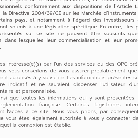
ssionnels conformément aux dispositions de l’Article L
at
est disponible en replay, avec
Alexandre Ferci
 la Directive 2004/39/CE sur les Marchés d’instruments f
tains pays, et notamment à l’égard des investisseurs 
ont soumis à une législation spécifique. En outre, les 
présentés sur ce site ne peuvent être souscrits qu
ons dans lesquelles leur commercialisation et leur prom
.
rtefeuilles alignée sur les objectifs, horizons et p
tes intéressé(e)(s) par l’un des services ou des OPC pré
nous vous conseillons de vous assurer préalablement que
ycles de marché
ent autorisés à y souscrire. Les informations présentes sur
re indicatif et ne sauraient dispenser l’utilisateur d’
taire et personnalisée.
és
pour une réponse sur-mesure aux besoins pat
insi que toutes les informations qui y sont présentées,
glementation française. Certaines législations inte
ent l’accès à ce site. Nous vous prions, par conséquen
manière d’intégrer le sur-mesure dans la gestion 
ue vous êtes légalement autorisés à vous y connecter da
uquel la connexion est établie.