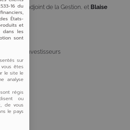
.533-16 du
, Directeur adjoint de la Gestion, et
Blaise
inanciers,
des États-
produits et
e dans les
otion sont
rofils des investisseurs
sentés sur
 vous êtes
 le site le
une analyse
rimoniaux
 sont régis
rdisent ou
t, de vous
financière
ns le pays