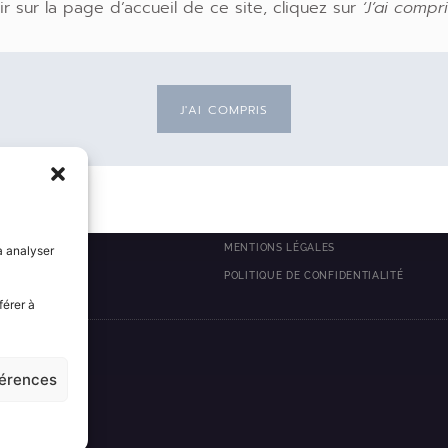
ir sur la page d’accueil de ce site, cliquez sur
‘J’ai compri
J'AI COMPRIS
ACTUALITÉS
 PORTEFEUILLE
CONTACT
ITY
INFORMATIONS RÉGLEMENTAIRES
MENTIONS LÉGALES
à analyser
POLITIQUE DE CONFIDENTIALITÉ
férer à
férences