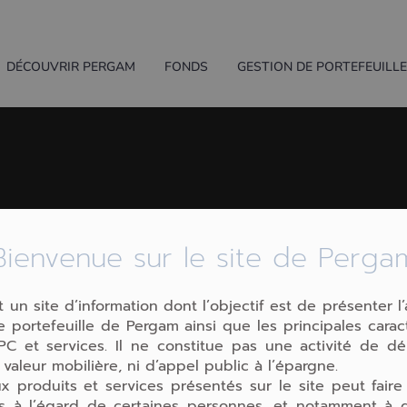
DÉCOUVRIR PERGAM
FONDS
GESTION DE PORTEFEUILL
Bienvenue sur le site de Perga
tion sous mandat : 
mesure
t un site d’information dont l’objectif est de présenter l’
 portefeuille de Pergam ainsi que les principales carac
C et services. Il ne constitue pas une activité de d
 valeur mobilière, ni d’appel public à l’épargne.
x produits et services présentés sur le site peut faire
ons à l’égard de certaines personnes, et notamment à d