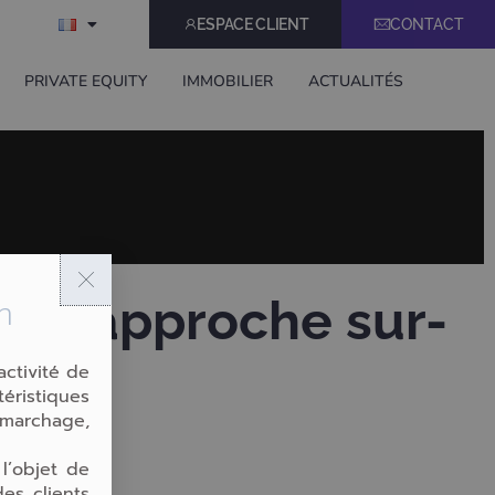
ESPACE CLIENT
CONTACT
E
PRIVATE EQUITY
IMMOBILIER
ACTUALITÉS
m
une approche sur-
activité de
téristiques
émarchage,
 l’objet de
es clients