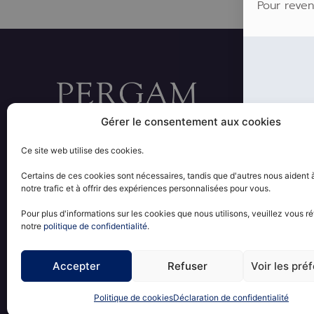
Pour reven
FONDS
Gérer le consentement aux cookies
28 rue Bayard 75008 PARIS
GESTION DE
+33 1 53 57 72 00
Ce site web utilise des cookies.
contact@pergam.net
PRIVATE EQU
IMMOBILIER
Certains de ces cookies sont nécessaires, tandis que d'autres nous aident 
L
notre trafic et à offrir des expériences personnalisées pour vous.
i
n
Pour plus d'informations sur les cookies que nous utilisons, veuillez vous ré
k
notre
politique de confidentialité
.
e
PERGAM © 2026 - TOUS DROITS RÉSERVÉS
d
Accepter
Refuser
Voir les pré
i
n
Politique de cookies
Déclaration de confidentialité