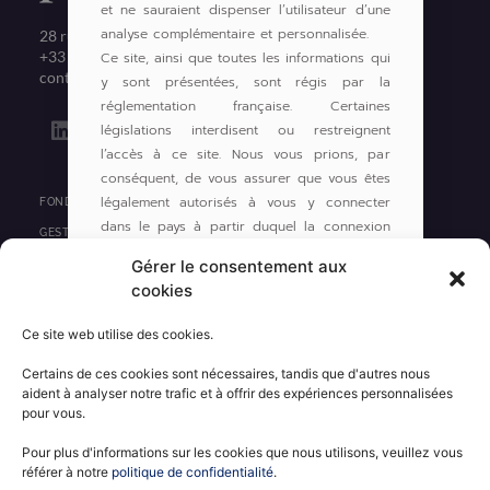
et ne sauraient dispenser l’utilisateur d’une
analyse complémentaire et personnalisée.
28 rue Bayard 75008 PARIS
+33 1 53 57 72 00
Ce site, ainsi que toutes les informations qui
contact@pergam.net
y sont présentées, sont régis par la
réglementation française. Certaines
L
législations interdisent ou restreignent
i
l’accès à ce site. Nous vous prions, par
n
conséquent, de vous assurer que vous êtes
k
légalement autorisés à vous y connecter
e
FONDS
d
dans le pays à partir duquel la connexion
GESTION DE PORTEFEUILLE
i
est établie.
Gérer le consentement aux
PRIVATE EQUITY
n
cookies
IMMOBILIER
Pour revenir sur la page d’accueil de ce
site, cliquez sur
‘J’ai compris’
.
Ce site web utilise des cookies.
ACTUALITÉS
Certains de ces cookies sont nécessaires, tandis que d'autres nous
CONTACT
aident à analyser notre trafic et à offrir des expériences personnalisées
pour vous.
INFORMATIONS RÉGLEMENTAIRES
MENTIONS LÉGALES
Pour plus d'informations sur les cookies que nous utilisons, veuillez vous
référer à notre
politique de confidentialité
.
POLITIQUE DE CONFIDENTIALITÉ
J'AI COMPRIS