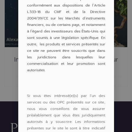
conformément aux dispositions de l’Article
L.533-16 du CMF et de la Directive
2004/39/CE sur les Marchés d’instruments
financiers, ou de certains pays, et notamment
à l’égard des investisseurs des États-Unis qui
sont soumis à une législation spécifique. En
outre, les produits et services présentés sur
ce site ne peuvent être souscrits que dans
les juridictions dans lesquelles leur
Interview Alexandre FERCI – Directeur
commercialisation et leur promotion sont
Adjoint De La Gestion – Mars 2024
autorisées.
27 mars 2024
16h22
Si vous êtes intéressé(e)(s) par l’un des
services ou des OPC présentés sur ce site,
nous vous conseillons de vous assurer
préalablement que vous êtes juridiquement
autorisés à y souscrire. Les informations
présentes sur le site le sont à titre indicatif