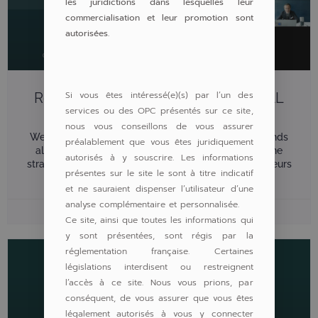
les juridictions dans lesquelles leur
commercialisation et leur promotion sont
autorisées.
Si vous êtes intéressé(e)(s) par l’un des
Replay Webinaire PERGAM – CAPITAL
services ou des OPC présentés sur ce site,
ABSOLUTE RETURN
nous vous conseillons de vous assurer
Webinaire Découvrez Capital Absolute Return, un fonds
préalablement que vous êtes juridiquement
alternatif multi-moteurs UCITS Le fonds CAR est une
autorisés à y souscrire. Les informations
stratégie ‘absolute return’ qui combine plusieurs moteurs
présentes sur le site le sont à titre indicatif
alternatifs complémentaires au
et ne sauraient dispenser l’utilisateur d’une
analyse complémentaire et personnalisée.
15 juin 2026
Ce site, ainsi que toutes les informations qui
y sont présentées, sont régis par la
réglementation française. Certaines
législations interdisent ou restreignent
l’accès à ce site. Nous vous prions, par
conséquent, de vous assurer que vous êtes
légalement autorisés à vous y connecter