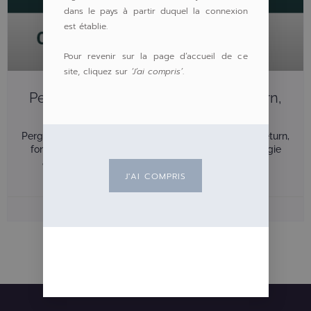
dans le pays à partir duquel la connexion
est établie.
Pour revenir sur la page d’accueil de ce
site, cliquez sur
‘J’ai compris’
.
Pergam Lance Capital Absolute Return,
En Partenariat Avec Waystone
Pergam annonce le lancement de Capital Absolute Return,
fonds UCITS à liquidité quotidienne associant stratégie
absolute return multi-moteurs et partenariat avec
J'AI COMPRIS
Waystone Pergam annonce le
12 juin 2026