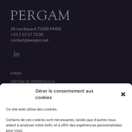
28 rue Bayard 75008 PARIS
+33 1 53 57 72 00
contact@pergam.net
L
i
n
k
e
FONDS
d
GESTION DE PORTEFEUILLE
i
Gérer le consentement aux
PRIVATE EQUITY
n
cookies
IMMOBILIER
Ce site web utilise des cookies.
ACTUALITÉS
Certains de ces cookies sont nécessaires, tandis que d'autres nous
CONTACT
aident à analyser notre trafic et à offrir des expériences personnalisées
pour vous.
INFORMATIONS RÉGLEMENTAIRES