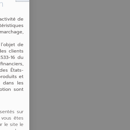
m
activité de
téristiques
émarchage,
 l’objet de
es clients
.533-16 du
inanciers,
des États-
produits et
e dans les
otion sont
sentés sur
 vous êtes
 le site le