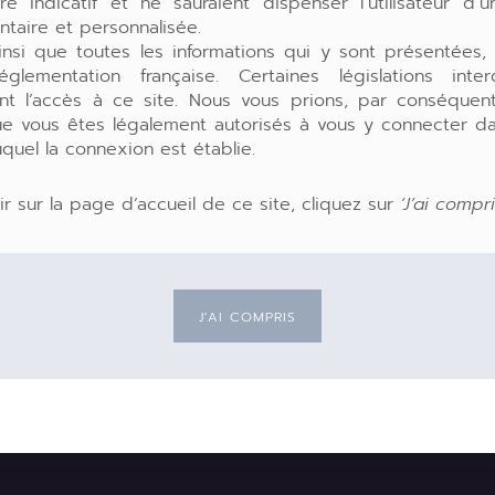
re indicatif et ne sauraient dispenser l’utilisateur d’
taire et personnalisée.
insi que toutes les informations qui y sont présentées,
glementation française. Certaines législations inte
ent l’accès à ce site. Nous vous prions, par conséquen
ue vous êtes légalement autorisés à vous y connecter da
uquel la connexion est établie.
ir sur la page d’accueil de ce site, cliquez sur
‘J’ai compri
J'AI COMPRIS