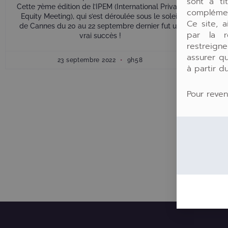
sont à tit
Cette 7ème édition de l’IPEM (International Private
complémen
Equity Meeting), qui s’est déroulée sous le soleil
Ce site, a
de Cannes du 20 au 22 septembre dernier fut un
par la ré
vrai succès !
restreign
assurer q
23 septembre 2022
9h58
à partir d
Pour reven