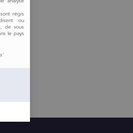
une analyse
 sont régis
rdisent ou
t, de vous
ns le pays
s’
.