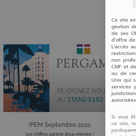
Ce site es
gestion de
de ses OP
d’offre de
L’accès au
restricti
non profe
CMF et de
ou de cer
Unis qui s
services 
juridicti
autorisées
Si vous ê
ce site, 
IPEM Septembre 2022
juridiquem
Les chiffres parlent d’eux-mêmes !